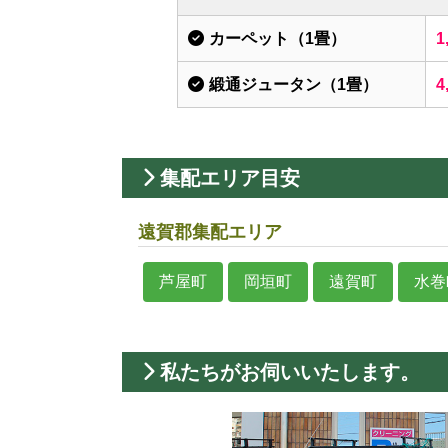
カーペット（1畳）
1
緞通ジュータン（1畳）
4
集配エリア目安
遠賀郡集配エリア
芦屋町
岡垣町
遠賀町
水巻
私たちがお伺いいたします。