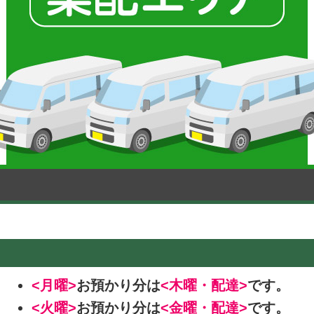
<月曜>
お預かり分は
<木曜・配達>
です。
<火曜>
お預かり分は
<金曜・配達>
です。