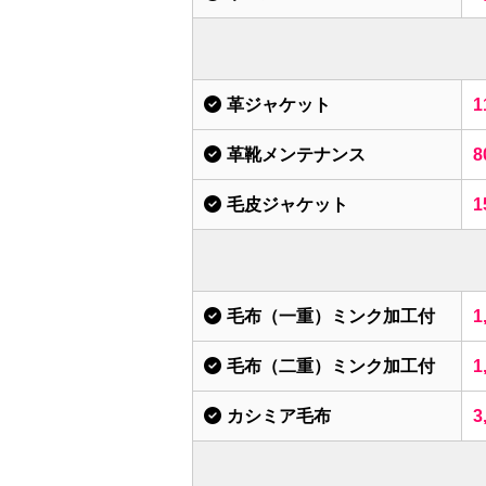
革ジャケット
1
革靴メンテナンス
8
毛皮ジャケット
1
毛布（一重）ミンク加工付
1
毛布（二重）ミンク加工付
1
カシミア毛布
3