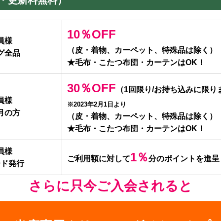
別・更新料無料）
10％OFF
員様
（皮・着物、カーペット、特殊品は除く）
グ全品
★毛布・こたつ布団・カーテンはOK！
30％OFF
（1回限り/お持ち込みに限り
員様
※2023年2月1日より
月の方
（皮・着物、カーペット、特殊品は除く）
★毛布・こたつ布団・カーテンはOK！
員様
1％
ご利用額に対して
分のポイントを進呈
ード発行
さらに只今ご入会されると