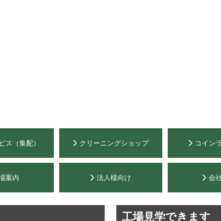
ビス（集配）
クリーニングショップ
コイン
場案内
法人様向け
会
工場見学できます