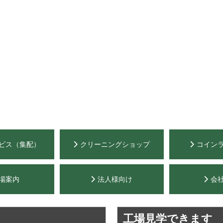
ビス（集配）
クリーニングショップ
コイン
場案内
法人様向け
会
工場見学できます