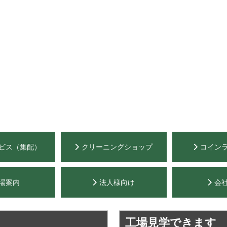
ビス（集配）
クリーニングショップ
コイン
場案内
法人様向け
会
工場見学できます