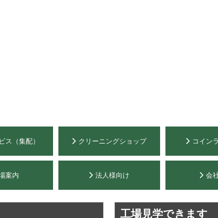
ビス（集配）
クリーニングショップ
コイン
場案内
法人様向け
会
工場見学できます