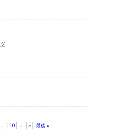
ング
...
10
...
»
最後 »